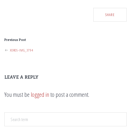
SHARE
P
Previous Post
O
XOROS-IMG_3794
S
T
N
LEAVE A REPLY
A
V
You must be
logged in
to post a comment.
I
G
A