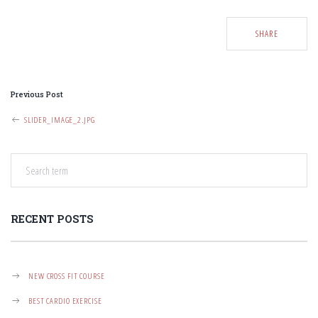
SHARE
P
Previous Post
O
SLIDER_IMAGE_2.JPG
S
T
N
A
RECENT POSTS
V
I
G
NEW CROSS FIT COURSE
A
BEST CARDIO EXERCISE