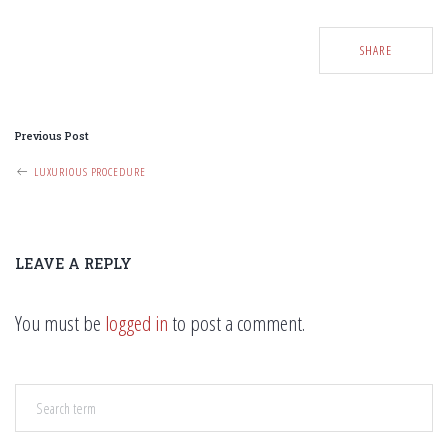
SHARE
P
Previous Post
O
LUXURIOUS PROCEDURE
S
T
N
LEAVE A REPLY
A
V
You must be
logged in
to post a comment.
I
G
A