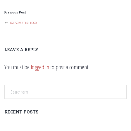
P
Previous Post
O
IGIOSOMATIKI-LOGO
S
T
N
LEAVE A REPLY
A
V
You must be
logged in
to post a comment.
I
G
A
T
I
RECENT POSTS
O