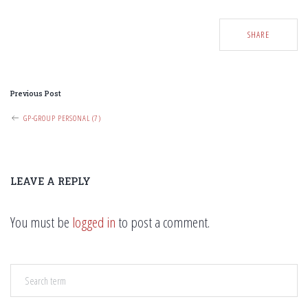
SHARE
P
Previous Post
O
GP-GROUP PERSONAL (7)
S
T
N
LEAVE A REPLY
A
V
You must be
logged in
to post a comment.
I
G
A