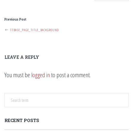
P
Previous Post
O
TTBASE_PAGE_TITLE_BACKGROUND
S
T
N
LEAVE A REPLY
A
V
You must be
logged in
to post a comment.
I
G
A
T
I
RECENT POSTS