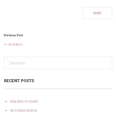
SHARE
P
Previous Post
O
BF-HERO-01
S
T
N
A
RECENT POSTS
V
I
G
NEW CROSS FIT COURSE
A
BEST CARDIO EXERCISE