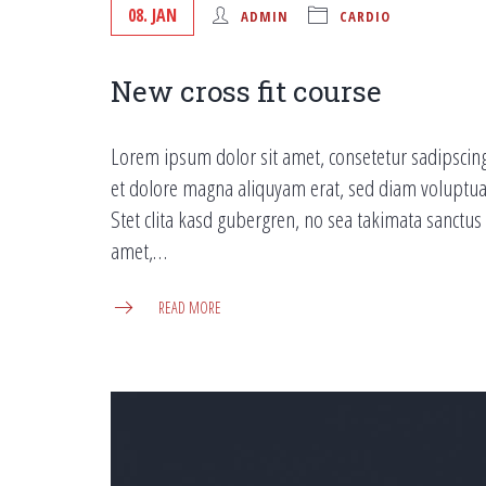
08. JAN
ADMIN
CARDIO
New cross fit course
Lorem ipsum dolor sit amet, consetetur sadipscin
et dolore magna aliquyam erat, sed diam voluptua.
Stet clita kasd gubergren, no sea takimata sanctu
amet,…
READ MORE