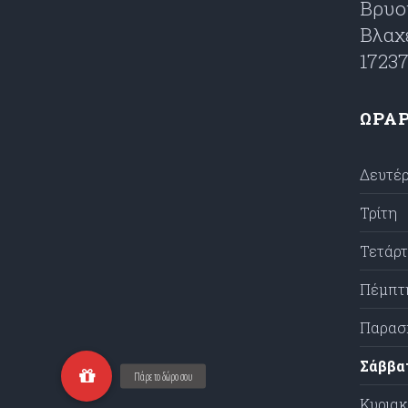
Βρυο
Βλαχ
1723
ΩΡΑΡ
Δευτέ
Τρίτη
Τετάρ
Πέμπτ
Παρασ
Σάββα
Κυρια