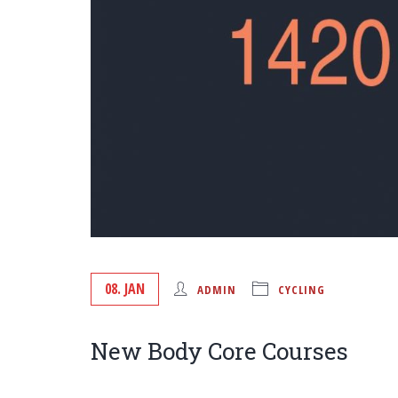
08. JAN
ADMIN
CYCLING
New Body Core Courses